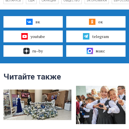
БЕЛАРУСЬ
США
САНКЦИИ
ОБЩЕСТВО
ЭКОНОМИКА
ЕВРОСОЮ
вк
ок
youtube
telegram
ru–by
макс
Читайте также