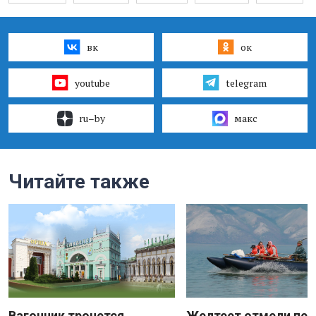
вк
ок
youtube
telegram
ru–by
макс
Читайте также
Вагончик тронется
Желтеет отмели пес