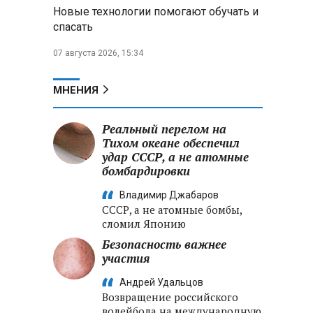
Новые технологии помогают обучать и
под Вилейкой и потребовал
спасать
ввести их в севооборот
07 августа 2026, 15:34
Российские хакеры заявили
о «документальном
подтверждении» участия НАТО в
МНЕНИЯ
ударах по территории РФ
Реальный перелом на
После атаки дронов ВСУ на
Тихом океане обеспечил
склад Wildberries в
удар СССР, а не атомные
Екатеринбурге эвакуировали 800
бомбардировки
человек
Владимир Джабаров
Минобороны РФ: за ночь
СССР, а не атомные бомбы,
ПВО сбила 203 украинских дрона
сломил Японию
над регионами России и Черным
Безопасность важнее
морем
участия
Андрей Удальцов
Возвращение российского
волейбола на международную