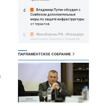
Владимир Путин обсудил с
Совбезом дополнительные
меры по защите инфраструктуры
от терактов
Минобороны РФ: «Искандер»
уничтожил эшелон с техникой
ВСУ в Днепропетровской
области
ПАРЛАМЕНТСКОЕ СОБРАНИЕ
Главы правительств ЕАЭС
подписали три соглашения по
e‑торговле, биржевому рынку и
ученым званиям
м
я
Александр Лукашенко:
Хотите «собирать сливки» в
городах — отвечайте и за
отдалённые деревни