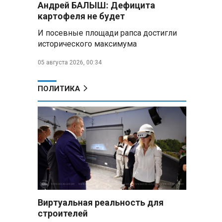
Андрей БАЛЫШ: Дефицита
Минобороны РФ: установлен
контроль над Анискино в
картофеля не будет
Харьковской области
И посевные площади рапса достигли
исторического максимума
ФСБ и МВД накрыли сеть
криптообменников в «Москва-
05 августа 2026, 00:34
Сити», через которую
украинские call-центры
выводили похищенные деньги
ПОЛИТИКА
Турчин: Механизм
промкооперации в ЕАЭС «не
заработал в полную силу»,
нужны доработки
В Беларуси установили
сроки сбора брусники и клюквы:
за нарушение грозят крупные
штрафы
Виртуальная реальность для
Александр Лукашенко
строителей
раскритиковал брошенные поля