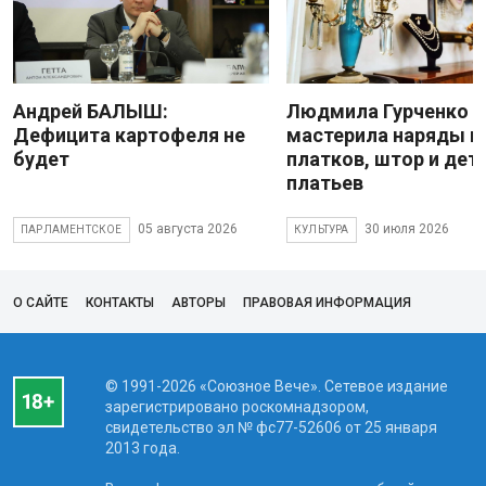
Андрей БАЛЫШ:
Людмила Гурченко
Дефицита картофеля не
мастерила наряды и
будет
платков, штор и дет
платьев
05 августа 2026
30 июля 2026
ПАРЛАМЕНТСКОЕ
КУЛЬТУРА
О САЙТЕ
КОНТАКТЫ
АВТОРЫ
ПРАВОВАЯ ИНФОРМАЦИЯ
© 1991-2026 «Союзное Вече». Сетевое издание
зарегистрировано роскомнадзором,
свидетельство эл № фc77-52606 от 25 января
2013 года.