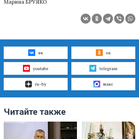
Марина БРУЯКО
вк
ок
youtube
telegram
ru–by
макс
Читайте также