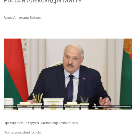
России Александра Митты
Автор
Ангелина Боброва
Президент Беларуси Александр Лукашенко
Фото: president.gov.by