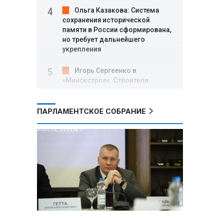
Ольга Казакова: Система
сохранения исторической
памяти в России сформирована,
но требует дальнейшего
укрепления
Игорь Сергеенко в
«Минскстрое»: Строители
формируют новый облик страны
и должны активнее участвовать
в улучшении охраны труда
ПАРЛАМЕНТСКОЕ СОБРАНИЕ
МИД РФ: Поездка
Зеленского в США не принесла
ожидаемых результатов
Белорусские школьники
и
собрали первые «космические»
томаты из семян, побывавших
на орбите