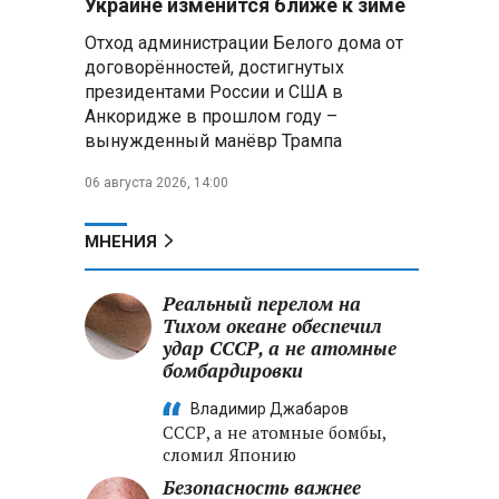
Украине изменится ближе к зиме
летательных аппаратов
Отход администрации Белого дома от
договорённостей, достигнутых
Президент Алжира готовится
президентами России и США в
к визиту в Беларусь — МИД
Алжира
Анкоридже в прошлом году –
вынужденный манёвр Трампа
Лантратова: судьба около
06 августа 2026, 14:00
300 жителей Курской области,
попавших в плен после
вторжения боевиков, остается
МНЕНИЯ
неизвестной
Реальный перелом на
Второй энергоблок БелАЭС
вновь вышел на номинальную
Тихом океане обеспечил
мощность после диагностики
удар СССР, а не атомные
оборудования
бомбардировки
Владимир Джабаров
СССР, а не атомные бомбы,
сломил Японию
,
Безопасность важнее