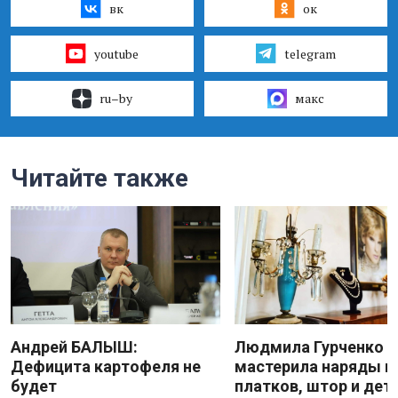
вк
ок
youtube
telegram
ru–by
макс
Читайте также
Андрей БАЛЫШ:
Людмила Гурченко
Дефицита картофеля не
мастерила наряды и
будет
платков, штор и дет