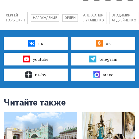
СЕРГЕЙ
АЛЕКСАНДР
ВЛАДИМИР
НАГРАЖДЕНИЕ
ОРДЕН
НАРЫШКИН
ЛУКАШЕНКО
АНДРЕЙЧЕНКО
вк
ок
youtube
telegram
ru–by
макс
Читайте также