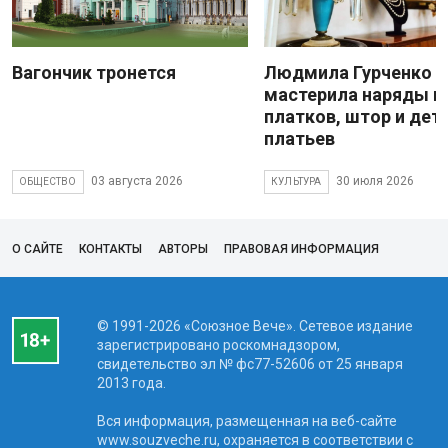
Вагончик тронется
Людмила Гурченко
мастерила наряды и
платков, штор и дет
платьев
03 августа 2026
30 июля 2026
ОБЩЕСТВО
КУЛЬТУРА
О САЙТЕ
КОНТАКТЫ
АВТОРЫ
ПРАВОВАЯ ИНФОРМАЦИЯ
© 1991-2026 «Союзное Вече». Сетевое издание
зарегистрировано роскомнадзором,
свидетельство эл № фc77-52606 от 25 января
2013 года.
Вся информация, размещенная на веб-сайте
www.souzveche.ru, охраняется в соответствии с