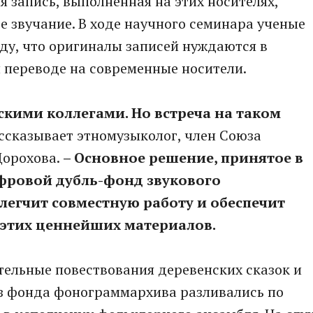
 запись, выполненная на этих носителях,
ое звучание. В ходе научного семинара ученые
ду, что оригиналы записей нуждаются в
 переводе на современные носители.
скими коллегами. Но встреча на таком
ссказывает этномузыколог, член Союза
Дорохова.
– Основное решение, принятое в
ифровой дубль-фонд звукового
легчит совместную работу и обеспечит
 этих ценнейших материалов.
тельные повествования деревенских сказок и
из фонда фонограммархива разливались по