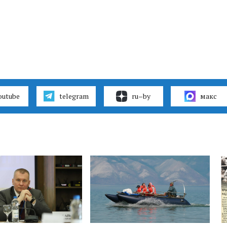
outube
telegram
ru–by
макс