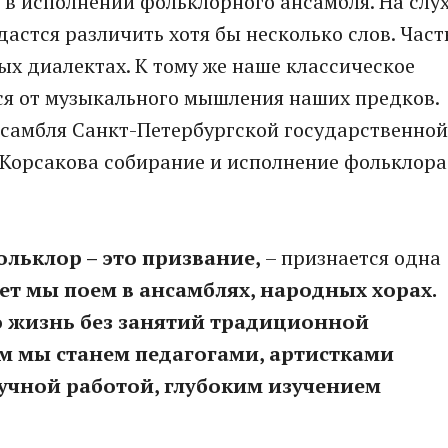
в исполнении фольклорного ансамбля. На слу
астся различить хотя бы несколько слов. Част
ых диалектах. К тому же наше классическое
я от музыкального мышления наших предков.
нсамбля Санкт-Петербургской государственной
-Корсакова собирание и исполнение фольклора
ольклор – это призвание,
– признается одна
лет мы поем в ансамблях, народных хорах.
ю жизнь без занятий традиционной
м мы станем педагогами, артистками
аучной работой, глубоким изучением