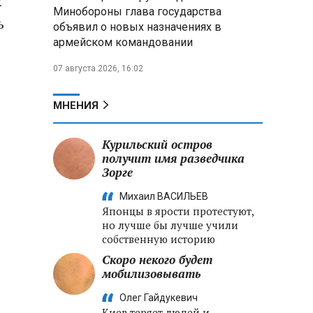
х
Александр Лукашенко:
Минобороны глава государства
Хотите «собирать сливки» в
ь
объявил о новых назначениях в
городах — отвечайте и за
армейском командовании
отдалённые деревни
07 августа 2026, 16:02
Минобороны РФ: установлен
контроль над Анискино в
Харьковской области
МНЕНИЯ
ФСБ и МВД накрыли сеть
Курильский остров
криптообменников в «Москва-
получит имя разведчика
Сити», через которую
Зорге
украинские call-центры
выводили похищенные деньги
Михаил ВАСИЛЬЕВ
Японцы в ярости протестуют,
но лучше бы лучше учили
собственную историю
Скоро некого будет
мобилизовывать
Олег Гайдукевич
Киев теряет людей и