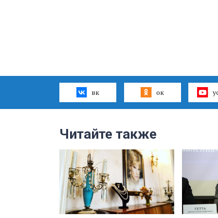
вк
ок
y
Читайте также