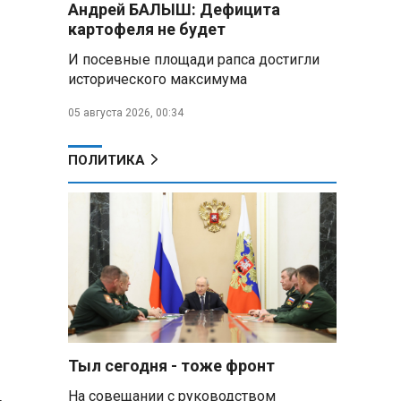
Андрей БАЛЫШ: Дефицита
Алесандр Лукашенко назвал
картофеля не будет
работу сельской торговли
«неудовлетворительной» и
И посевные площади рапса достигли
возмутился «просрочкой и
исторического максимума
тухлятиной»
05 августа 2026, 00:34
Владимир Путин обсудил с
Совбезом дополнительные
меры по защите инфраструктуры
ПОЛИТИКА
от терактов
Минобороны РФ: «Искандер»
уничтожил эшелон с техникой
ВСУ в Днепропетровской
области
Главы правительств ЕАЭС
подписали три соглашения по
e‑торговле, биржевому рынку и
ученым званиям
Тыл сегодня - тоже фронт
На совещании с руководством