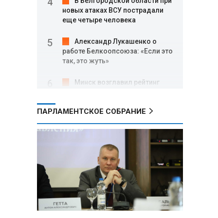
В Белгородской области при
новых атаках ВСУ пострадали
еще четыре человека
Александр Лукашенко о
работе Белкоопсоюза: «Если это
так, это жуть»
Минск возглавил рейтинг
самых популярных зарубежных
городов у российских туристов
ПАРЛАМЕНТСКОЕ СОБРАНИЕ
Минобороны РФ: при
освобождении Анискино ВСУ
понесли большие потери, часть
военных сдалась в плен
Александр Лукашенко:
Россияне «услышали батьку» и
скупают пустующие дома в
белорусских деревнях