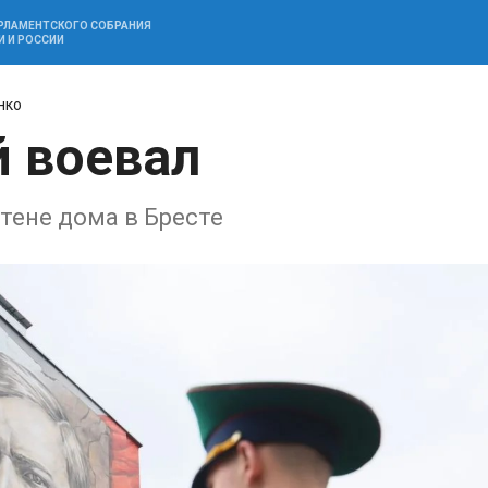
АРЛАМЕНТСКОГО СОБРАНИЯ
И И РОССИИ
нко
й воевал
тене дома в Бресте