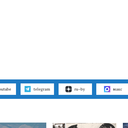
outube
telegram
ru–by
макс