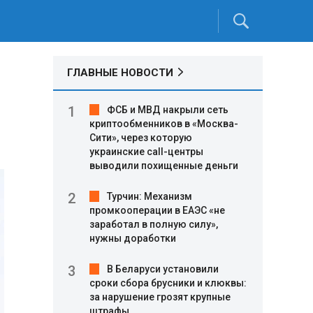
ГЛАВНЫЕ НОВОСТИ
ФСБ и МВД накрыли сеть
криптообменников в «Москва-
Сити», через которую
украинские call-центры
выводили похищенные деньги
Турчин: Механизм
промкооперации в ЕАЭС «не
заработал в полную силу»,
нужны доработки
В Беларуси установили
сроки сбора брусники и клюквы:
за нарушение грозят крупные
штрафы