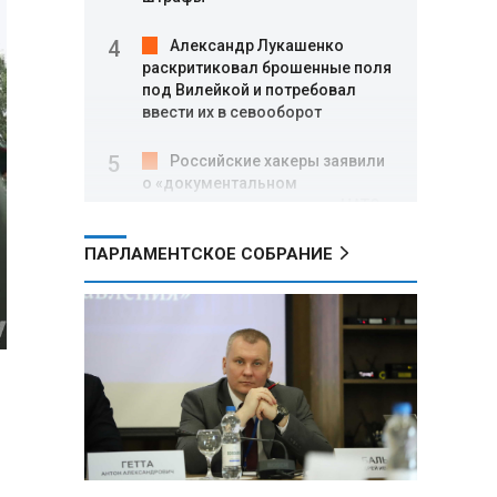
Александр Лукашенко
раскритиковал брошенные поля
под Вилейкой и потребовал
ввести их в севооборот
Российские хакеры заявили
о «документальном
подтверждении» участия НАТО в
ударах по территории РФ
ПАРЛАМЕНТСКОЕ СОБРАНИЕ
После атаки дронов ВСУ на
склад Wildberries в
Екатеринбурге эвакуировали 800
человек
Минобороны РФ: за ночь
ПВО сбила 203 украинских дрона
над регионами России и Черным
морем