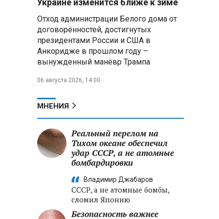
Украине изменится ближе к зиме
«Минскстрое»: Строители
Отход администрации Белого дома от
формируют новый облик страны
и должны активнее участвовать
договорённостей, достигнутых
в улучшении охраны труда
президентами России и США в
Анкоридже в прошлом году –
МИД РФ: Поездка
вынужденный манёвр Трампа
Зеленского в США не принесла
ожидаемых результатов
06 августа 2026, 14:00
Белорусские школьники
МНЕНИЯ
собрали первые «космические»
томаты из семян, побывавших
на орбите
Реальный перелом на
Тихом океане обеспечил
удар СССР, а не атомные
Силовые структуры РФ: на
бойцах ВСУ испытывали
бомбардировки
экспериментальную вакцину от
Владимир Джабаров
ВИЧ и СПИДа
СССР, а не атомные бомбы,
сломил Японию
Безопасность важнее