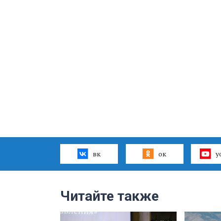
вк
ок
y
Читайте также