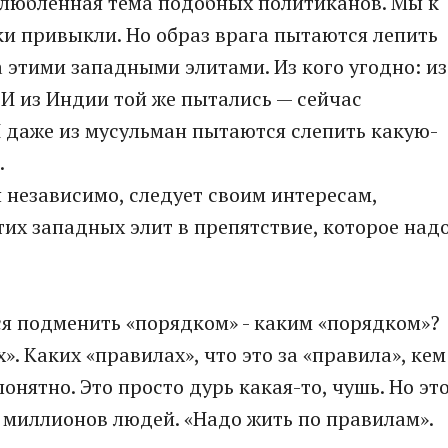
злюбленная тема подобных политиканов. Мы к
ки привыкли. Но образ врага пытаются лепить
за этими западными элитами. Из кого угодно: из
И из Индии той же пытались — сейчас
И даже из мусульман пытаются слепить какую-
.
я независимо, следует своим интересам,
их западных элит в препятствие, которое над
 подменить «порядком» - каким «порядком»?
. Каких «правилах», что это за «правила», кем
нятно. Это просто дурь какая-то, чушь. Но эт
 миллионов людей. «Надо жить по правилам».