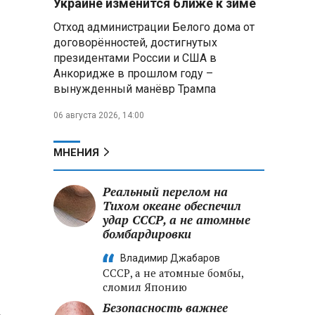
Украине изменится ближе к зиме
«Минскстрое»: Строители
Отход администрации Белого дома от
формируют новый облик страны
и должны активнее участвовать
договорённостей, достигнутых
в улучшении охраны труда
президентами России и США в
Анкоридже в прошлом году –
МИД РФ: Поездка
вынужденный манёвр Трампа
Зеленского в США не принесла
ожидаемых результатов
06 августа 2026, 14:00
Белорусские школьники
МНЕНИЯ
собрали первые «космические»
томаты из семян, побывавших
на орбите
Реальный перелом на
Тихом океане обеспечил
удар СССР, а не атомные
Силовые структуры РФ: на
бойцах ВСУ испытывали
бомбардировки
экспериментальную вакцину от
Владимир Джабаров
ВИЧ и СПИДа
СССР, а не атомные бомбы,
сломил Японию
Безопасность важнее
,