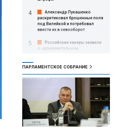
Александр Лукашенко
раскритиковал брошенные поля
под Вилейкой и потребовал
ввести их в севооборот
Российские хакеры заявили
о «документальном
подтверждении» участия НАТО в
ударах по территории РФ
ПАРЛАМЕНТСКОЕ СОБРАНИЕ
После атаки дронов ВСУ на
склад Wildberries в
Екатеринбурге эвакуировали 800
человек
Минобороны РФ: за ночь
ПВО сбила 203 украинских дрона
над регионами России и Черным
морем