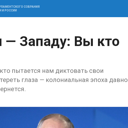
АРЛАМЕНТСКОГО СОБРАНИЯ
И И РОССИИ
я
 — Западу: Вы кто
кто пытается нам диктовать свои
отереть глаза — колониальная эпоха давно
ернется.