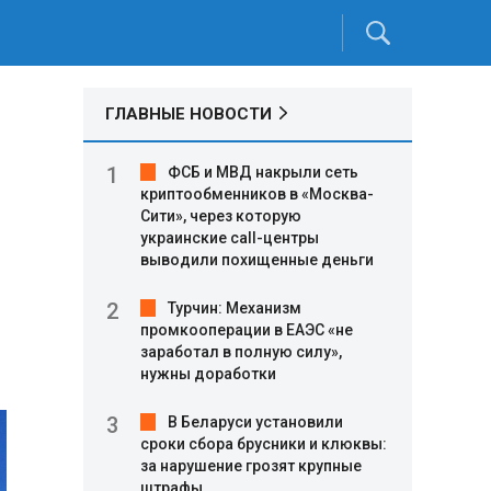
ГЛАВНЫЕ НОВОСТИ
ФСБ и МВД накрыли сеть
криптообменников в «Москва-
Сити», через которую
украинские call-центры
выводили похищенные деньги
Турчин: Механизм
промкооперации в ЕАЭС «не
заработал в полную силу»,
нужны доработки
В Беларуси установили
сроки сбора брусники и клюквы:
за нарушение грозят крупные
штрафы