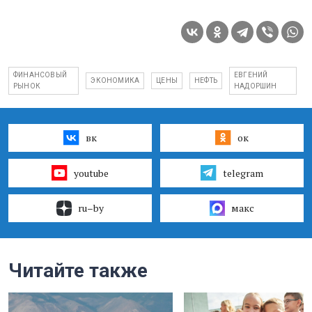
ФИНАНСОВЫЙ
ЕВГЕНИЙ
ЭКОНОМИКА
ЦЕНЫ
НЕФТЬ
РЫНОК
НАДОРШИН
вк
ок
youtube
telegram
ru–by
макс
Читайте также