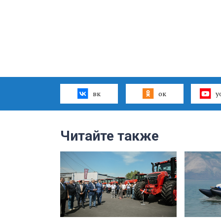
вк
ок
y
Читайте также