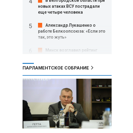
В Белгородской области при
новых атаках ВСУ пострадали
еще четыре человека
Александр Лукашенко о
работе Белкоопсоюза: «Если это
так, это жуть»
Минск возглавил рейтинг
самых популярных зарубежных
городов у российских туристов
ПАРЛАМЕНТСКОЕ СОБРАНИЕ
Минобороны РФ: при
освобождении Анискино ВСУ
понесли большие потери, часть
военных сдалась в плен
Александр Лукашенко:
Россияне «услышали батьку» и
скупают пустующие дома в
белорусских деревнях