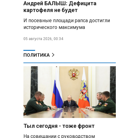
Андрей БАЛЫШ: Дефицита
Алесандр Лукашенко назвал
картофеля не будет
работу сельской торговли
«неудовлетворительной» и
И посевные площади рапса достигли
возмутился «просрочкой и
исторического максимума
тухлятиной»
05 августа 2026, 00:34
Владимир Путин обсудил с
Совбезом дополнительные
меры по защите инфраструктуры
ПОЛИТИКА
от терактов
Минобороны РФ: «Искандер»
уничтожил эшелон с техникой
ВСУ в Днепропетровской
области
Главы правительств ЕАЭС
подписали три соглашения по
e‑торговле, биржевому рынку и
ученым званиям
Тыл сегодня - тоже фронт
На совещании с руководством