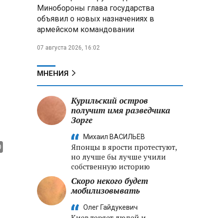
Александр Лукашенко:
Минобороны глава государства
Хотите «собирать сливки» в
объявил о новых назначениях в
городах — отвечайте и за
армейском командовании
отдалённые деревни
07 августа 2026, 16:02
Минобороны РФ: установлен
контроль над Анискино в
Харьковской области
МНЕНИЯ
ФСБ и МВД накрыли сеть
Курильский остров
криптообменников в «Москва-
получит имя разведчика
Сити», через которую
Зорге
украинские call-центры
выводили похищенные деньги
Михаил ВАСИЛЬЕВ
Японцы в ярости протестуют,
но лучше бы лучше учили
собственную историю
Скоро некого будет
мобилизовывать
Олег Гайдукевич
Киев теряет людей и