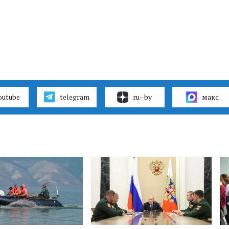
outube
telegram
ru–by
макс