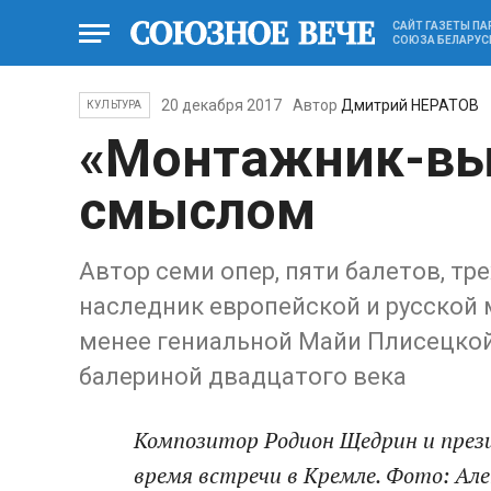
САЙТ ГАЗЕТЫ П
СОЮЗА БЕЛАРУС
20 декабря 2017
Автор
Дмитрий НЕРАТОВ
КУЛЬТУРА
«Монтажник-вы
смыслом
Автор семи опер, пяти балетов, т
наследник европейской и русской 
менее гениальной Майи Плисецко
балериной двадцатого века
Композитор Родион Щедрин и прези
время встречи в Кремле. Фото: Ал