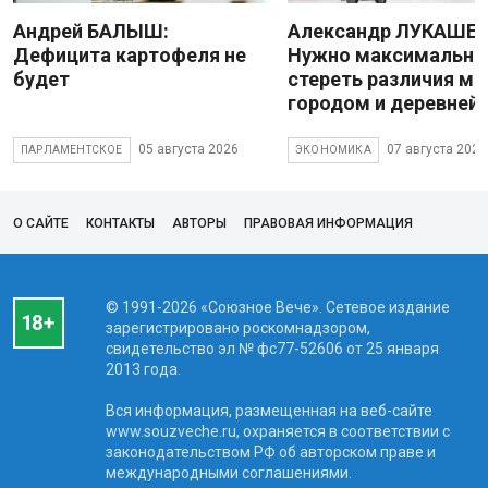
Андрей БАЛЫШ:
Александр ЛУКАШЕН
Дефицита картофеля не
Нужно максимально
будет
стереть различия м
городом и деревней
05 августа 2026
07 августа 2026
ПАРЛАМЕНТСКОЕ
ЭКОНОМИКА
О САЙТЕ
КОНТАКТЫ
АВТОРЫ
ПРАВОВАЯ ИНФОРМАЦИЯ
© 1991-2026 «Союзное Вече». Сетевое издание
зарегистрировано роскомнадзором,
свидетельство эл № фc77-52606 от 25 января
2013 года.
Вся информация, размещенная на веб-сайте
www.souzveche.ru, охраняется в соответствии с
законодательством РФ об авторском праве и
международными соглашениями.