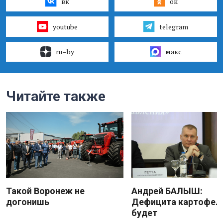
вк
ок
youtube
telegram
ru–by
макс
Читайте также
Такой Воронеж не
Андрей БАЛЫШ:
догонишь
Дефицита картофеля
будет