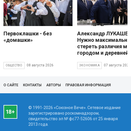
Первоклашки - без
Александр ЛУКАШЕН
«домашки»
Нужно максимально
стереть различия м
городом и деревней
08 августа 2026
07 августа 2026
ОБЩЕСТВО
ЭКОНОМИКА
О САЙТЕ
КОНТАКТЫ
АВТОРЫ
ПРАВОВАЯ ИНФОРМАЦИЯ
© 1991-2026 «Союзное Вече». Сетевое издание
зарегистрировано роскомнадзором,
свидетельство эл № фc77-52606 от 25 января
2013 года.