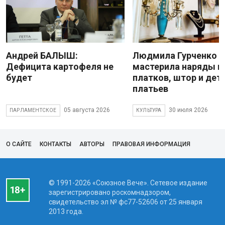
Андрей БАЛЫШ:
Людмила Гурченко
Дефицита картофеля не
мастерила наряды и
будет
платков, штор и дет
платьев
05 августа 2026
30 июля 2026
ПАРЛАМЕНТСКОЕ
КУЛЬТУРА
О САЙТЕ
КОНТАКТЫ
АВТОРЫ
ПРАВОВАЯ ИНФОРМАЦИЯ
© 1991-2026 «Союзное Вече». Сетевое издание
зарегистрировано роскомнадзором,
свидетельство эл № фc77-52606 от 25 января
2013 года.