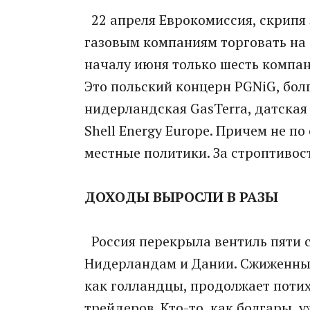
22 апреля Еврокомиссия, скрипя 
газовым компаниям торговать на е
началу июня только шесть компан
Это польский концерн PGNiG, бол
нидерландская GasTerra, датская 
Shell Energy Europe. Причем не п
местные политики. За строптивос
ДОХОДЫ ВЫРОСЛИ В РАЗЫ
Россия перекрыла вентиль пяти с
Нидерландам и Дании. Сжиженный 
как голландцы, продолжает потих
трейдеров. Кто-то, как болгары, 