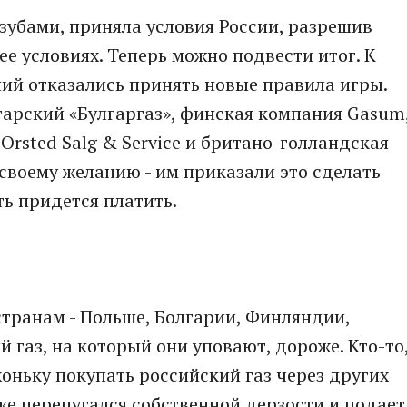
зубами, приняла условия России, разрешив
е условиях. Теперь можно подвести итог. К
ий отказались принять новые правила игры.
гарский «Булгаргаз», финская компания Gasum
Orsted Salg & Service и британо-голландская
о своему желанию - им приказали это сделать
ть придется платить.
транам - Польше, Болгарии, Финляндии,
газ, на который они уповают, дороже. Кто-то
оньку покупать российский газ через других
уже перепугался собственной дерзости и подает