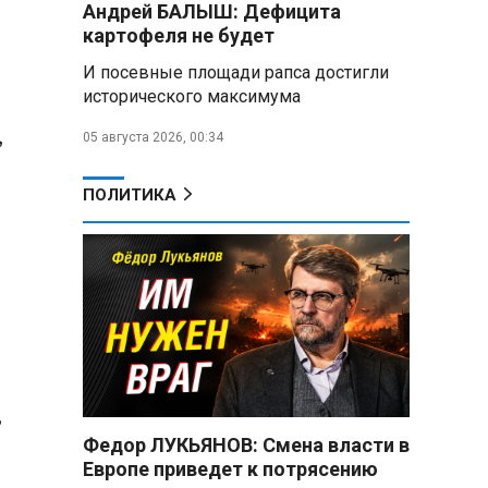
Андрей БАЛЫШ: Дефицита
снабжать топливом через
региональных операторов
картофеля не будет
И посевные площади рапса достигли
Беларусь и Россия
исторического максимума
усиливают сотрудничество по
реализации Целей устойчивого
,
05 августа 2026, 00:34
развития
Минобороны РФ:
ПОЛИТИКА
Освобождены Зарница и
Рыжевка
Строительство крупнейшего
логцентра Wildberries в
Беларуси идет с опережением
графика
Вячеслав Володин:
,
Противодействие
мошенничеству и миграционная
Федор ЛУКЬЯНОВ: Смена власти в
политика — приоритеты работы
Европе приведет к потрясению
Госдумы