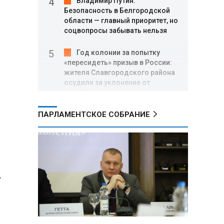
Владимир Путин:
Безопасность в Белгородской
области — главный приоритет, но
соцвопросы забывать нельзя
Год колонии за попытку
«пересидеть» призыв в России:
жителя Славгородского района
осудили за уклонение от
службы
ПАРЛАМЕНТСКОЕ СОБРАНИЕ
В Свердловской области
взорван автомобиль директора
производителя дронов «Упырь»
Российские пловцы
выиграли все золотые медали
,
первого дня Кубка мира по
зимнему плаванию
Александр Новак:
Независимые АЗС начнут