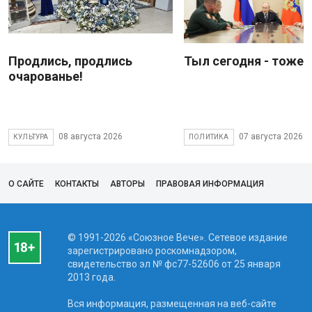
Продлись, продлись
Тыл сегодня - тоже 
очарованье!
08 августа 2026
07 августа 2026
КУЛЬТУРА
ПОЛИТИКА
О САЙТЕ
КОНТАКТЫ
АВТОРЫ
ПРАВОВАЯ ИНФОРМАЦИЯ
© 1991-2026 «Союзное Вече». Сетевое издание
зарегистрировано роскомнадзором,
свидетельство эл № фc77-52606 от 25 января
2013 года.
Вся информация, размещенная на веб-сайте