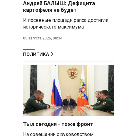
Андрей БАЛЫШ: Дефицита
Алесандр Лукашенко назвал
картофеля не будет
работу сельской торговли
«неудовлетворительной» и
И посевные площади рапса достигли
возмутился «просрочкой и
исторического максимума
тухлятиной»
05 августа 2026, 00:34
Владимир Путин обсудил с
Совбезом дополнительные
меры по защите инфраструктуры
ПОЛИТИКА
от терактов
Минобороны РФ: «Искандер»
уничтожил эшелон с техникой
ВСУ в Днепропетровской
области
Главы правительств ЕАЭС
подписали три соглашения по
e‑торговле, биржевому рынку и
ученым званиям
Тыл сегодня - тоже фронт
На совещании с руководством