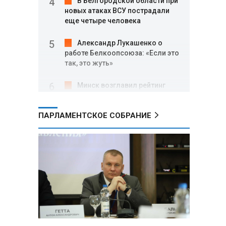
В Белгородской области при
новых атаках ВСУ пострадали
еще четыре человека
Александр Лукашенко о
работе Белкоопсоюза: «Если это
так, это жуть»
Минск возглавил рейтинг
самых популярных зарубежных
городов у российских туристов
ПАРЛАМЕНТСКОЕ СОБРАНИЕ
Минобороны РФ: при
освобождении Анискино ВСУ
понесли большие потери, часть
военных сдалась в плен
Александр Лукашенко:
Россияне «услышали батьку» и
скупают пустующие дома в
белорусских деревнях