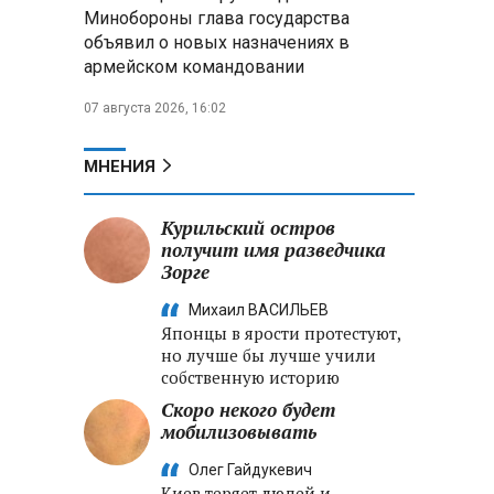
Александр Лукашенко:
Минобороны глава государства
Хотите «собирать сливки» в
объявил о новых назначениях в
городах — отвечайте и за
армейском командовании
отдалённые деревни
07 августа 2026, 16:02
Минобороны РФ: установлен
контроль над Анискино в
Харьковской области
МНЕНИЯ
ФСБ и МВД накрыли сеть
Курильский остров
криптообменников в «Москва-
получит имя разведчика
Сити», через которую
Зорге
украинские call-центры
выводили похищенные деньги
Михаил ВАСИЛЬЕВ
Японцы в ярости протестуют,
но лучше бы лучше учили
собственную историю
Скоро некого будет
мобилизовывать
Олег Гайдукевич
Киев теряет людей и