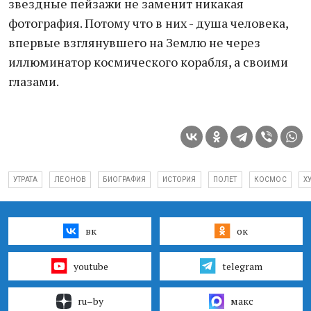
звездные пейзажи не заменит никакая
фотография. Потому что в них - душа человека,
впервые взглянувшего на Землю не через
иллюминатор космического корабля, а своими
глазами.
УТРАТА
ЛЕОНОВ
БИОГРАФИЯ
ИСТОРИЯ
ПОЛЕТ
КОСМОС
Х
вк
ок
youtube
telegram
ru–by
макс