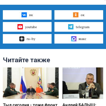
вк
ок
youtube
telegram
ru–by
макс
Читайте также
Тыл сегодня - тоже фронт
Андрей БАЛЫШ: