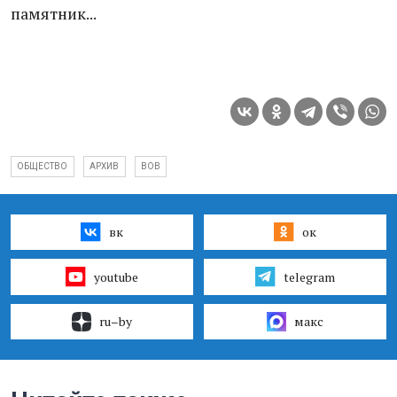
памятник...
ОБЩЕСТВО
АРХИВ
ВОВ
вк
ок
youtube
telegram
ru–by
макс