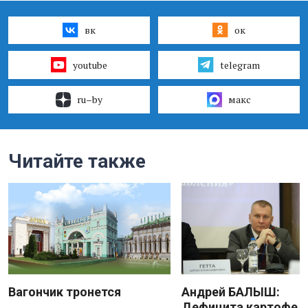
вк
ок
youtube
telegram
ru–by
макс
Читайте также
Вагончик тронется
Андрей БАЛЫШ:
Дефицита картофеля