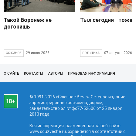
Такой Воронеж не
Тыл сегодня - тоже 
догонишь
29 июля 2026
07 августа 2026
СОЮЗНОЕ
ПОЛИТИКА
О САЙТЕ
КОНТАКТЫ
АВТОРЫ
ПРАВОВАЯ ИНФОРМАЦИЯ
© 1991-2026 «Союзное Вече». Сетевое издание
зарегистрировано роскомнадзором,
свидетельство эл № фc77-52606 от 25 января
2013 года.
Вся информация, размещенная на веб-сайте
www.souzveche.ru, охраняется в соответствии с