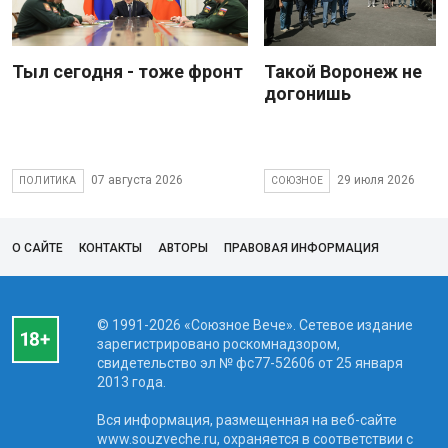
Тыл сегодня - тоже фронт
Такой Воронеж не
догонишь
07 августа 2026
29 июля 2026
ПОЛИТИКА
СОЮЗНОЕ
О САЙТЕ
КОНТАКТЫ
АВТОРЫ
ПРАВОВАЯ ИНФОРМАЦИЯ
© 1991-2026 «Союзное Вече». Сетевое издание
зарегистрировано роскомнадзором,
свидетельство эл № фc77-52606 от 25 января
2013 года.
Вся информация, размещенная на веб-сайте
www.souzveche.ru, охраняется в соответствии с