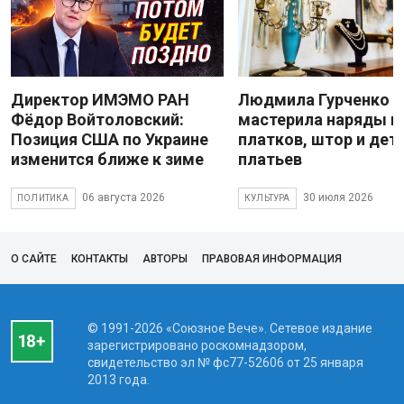
Директор ИМЭМО РАН
Людмила Гурченко
Фёдор Войтоловский:
мастерила наряды и
Позиция США по Украине
платков, штор и дет
изменится ближе к зиме
платьев
06 августа 2026
30 июля 2026
ПОЛИТИКА
КУЛЬТУРА
О САЙТЕ
КОНТАКТЫ
АВТОРЫ
ПРАВОВАЯ ИНФОРМАЦИЯ
© 1991-2026 «Союзное Вече». Сетевое издание
зарегистрировано роскомнадзором,
свидетельство эл № фc77-52606 от 25 января
2013 года.