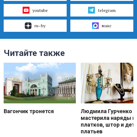
youtube
telegram
ru–by
макс
Читайте также
Вагончик тронется
Людмила Гурченко
мастерила наряды и
платков, штор и дет
платьев