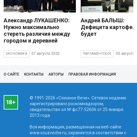
Александр ЛУКАШЕНКО:
Андрей БАЛЫШ:
Нужно максимально
Дефицита картофеля
стереть различия между
будет
городом и деревней
07 августа 2026
05 августа 
ЭКОНОМИКА
ПАРЛАМЕНТСКОЕ
О САЙТЕ
КОНТАКТЫ
АВТОРЫ
ПРАВОВАЯ ИНФОРМАЦИЯ
© 1991-2026 «Союзное Вече». Сетевое издание
зарегистрировано роскомнадзором,
свидетельство эл № фc77-52606 от 25 января
2013 года.
Вся информация, размещенная на веб-сайте
www.souzveche.ru, охраняется в соответствии с