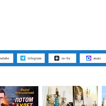
outube
telegram
ru–by
макс