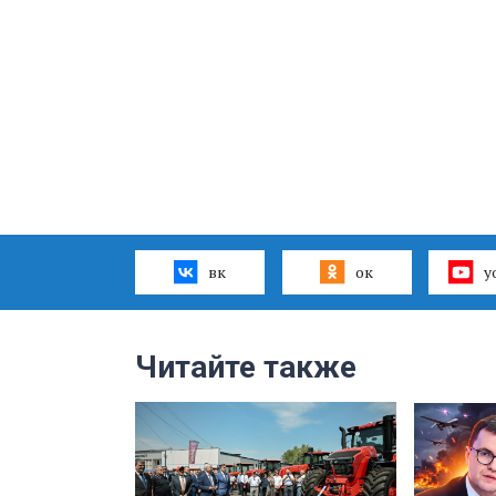
вк
ок
y
Читайте также