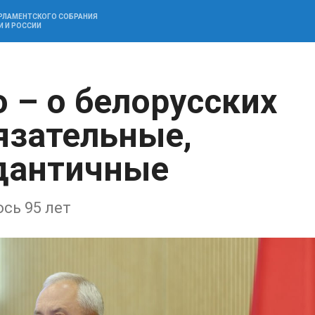
АРЛАМЕНТСКОГО СОБРАНИЯ
И И РОССИИ
 – о белорусских
язательные,
дантичные
сь 95 лет