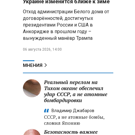
Украине изменится ближе к зиме
летательных аппаратов
Отход администрации Белого дома от
договорённостей, достигнутых
Президент Алжира готовится
е
президентами России и США в
к визиту в Беларусь — МИД
Алжира
Анкоридже в прошлом году –
вынужденный манёвр Трампа
Лантратова: судьба около
06 августа 2026, 14:00
300 жителей Курской области,
попавших в плен после
вторжения боевиков, остается
МНЕНИЯ
неизвестной
Реальный перелом на
Второй энергоблок БелАЭС
вновь вышел на номинальную
Тихом океане обеспечил
мощность после диагностики
удар СССР, а не атомные
оборудования
бомбардировки
Владимир Джабаров
СССР, а не атомные бомбы,
сломил Японию
Безопасность важнее