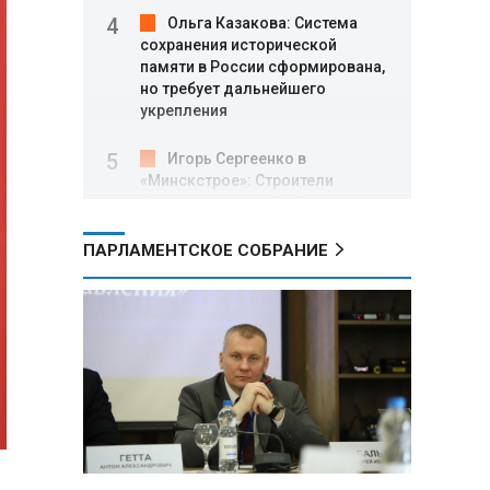
Ольга Казакова: Система
сохранения исторической
памяти в России сформирована,
но требует дальнейшего
укрепления
Игорь Сергеенко в
«Минскстрое»: Строители
формируют новый облик страны
и должны активнее участвовать
в улучшении охраны труда
ПАРЛАМЕНТСКОЕ СОБРАНИЕ
МИД РФ: Поездка
Зеленского в США не принесла
ожидаемых результатов
Белорусские школьники
собрали первые «космические»
томаты из семян, побывавших
на орбите