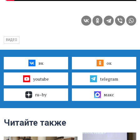
ВИДЕО
вк
ок
youtube
telegram
ru–by
макс
Читайте также