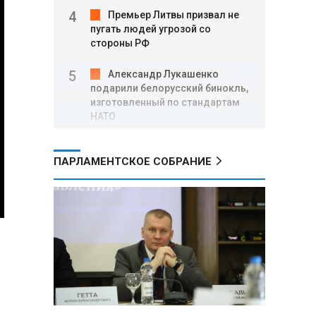
Премьер Литвы призвал не
пугать людей угрозой со
стороны РФ
Александр Лукашенко
подарили белорусский бинокль,
изготовленный по стандартам
НАТО
В Белгородской области при
ПАРЛАМЕНТСКОЕ СОБРАНИЕ
новых атаках ВСУ пострадали
еще четыре человека
Александр Лукашенко о
работе Белкоопсоюза: «Если это
так, это жуть»
Минск возглавил рейтинг
самых популярных зарубежных
городов у российских туристов