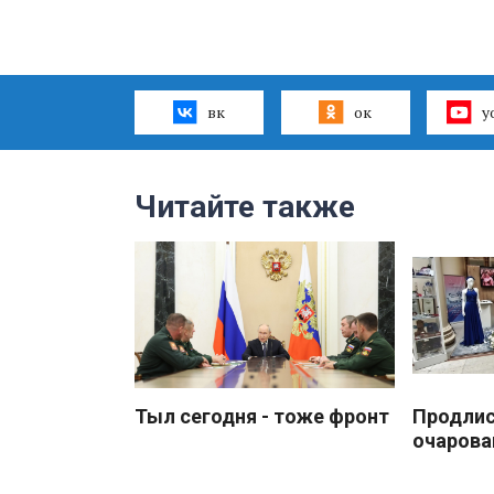
вк
ок
y
Читайте также
Тыл сегодня - тоже фронт
Продлис
очарова