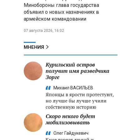
Минобороны РФ: «Искандер»
Минобороны глава государства
уничтожил эшелон с техникой
объявил о новых назначениях в
ВСУ в Днепропетровской
армейском командовании
области
07 августа 2026, 16:02
Главы правительств ЕАЭС
подписали три соглашения по
e‑торговле, биржевому рынку и
МНЕНИЯ
ученым званиям
Курильский остров
Александр Лукашенко:
получит имя разведчика
Хотите «собирать сливки» в
Зорге
городах — отвечайте и за
отдалённые деревни
Михаил ВАСИЛЬЕВ
Японцы в ярости протестуют,
но лучше бы лучше учили
собственную историю
Скоро некого будет
мобилизовывать
Олег Гайдукевич
Киев теряет людей и