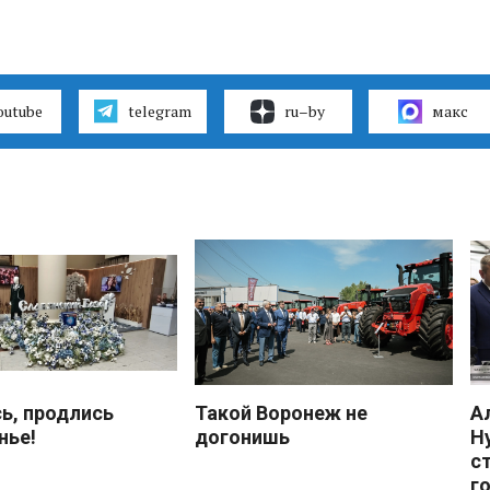
outube
telegram
ru–by
макс
ь, продлись
Такой Воронеж не
А
нье!
догонишь
Н
с
г