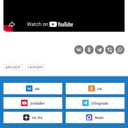
ДАВЫДОВ
САНКЦИИ
вк
ок
youtube
telegram
ru–by
макс