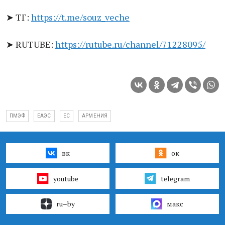
ТГ:
https://t.me/souz_veche
➤
RUTUBE:
https://rutube.ru/channel/71228095/
➤
ПМЭФ
ЕАЭС
ЕС
АРМЕНИЯ
вк
ок
youtube
telegram
ru–by
макс