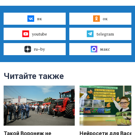
вк
ок
youtube
telegram
ru–by
макс
Читайте также
Такой Воронеж не
Нейросети для Васе