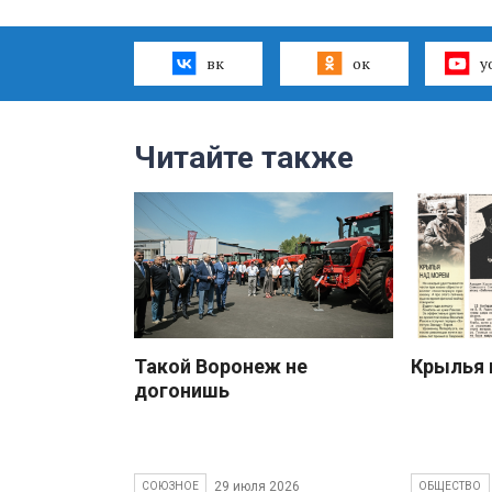
вк
ок
y
Читайте также
Такой Воронеж не
Крылья 
догонишь
29 июля 2026
СОЮЗНОЕ
ОБЩЕСТВО