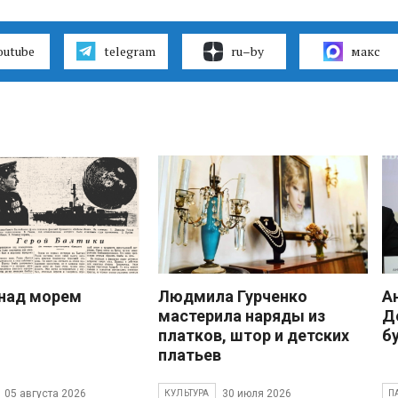
outube
telegram
ru–by
макс
над морем
Людмила Гурченко
А
мастерила наряды из
Д
платков, штор и детских
б
платьев
05 августа 2026
30 июля 2026
КУЛЬТУРА
П