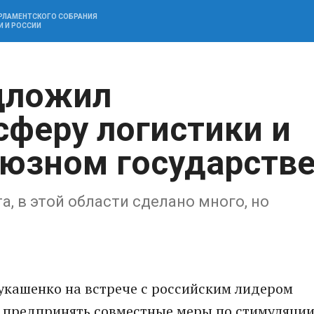
АРЛАМЕНТСКОГО СОБРАНИЯ
И И РОССИИ
дложил
сферу логистики и
оюзном государств
, в этой области сделано много, но
укашенко на встрече с российским лидером
предпринять совместные меры по стимуляци