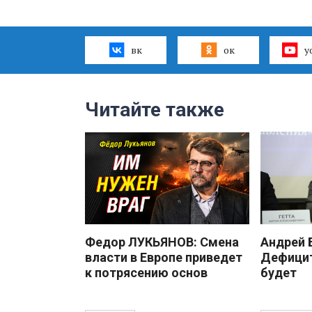
вк
ок
y
Читайте также
Федор ЛУКЬЯНОВ: Смена
Андрей
власти в Европе приведет
Дефицит
к потрясению основ
будет