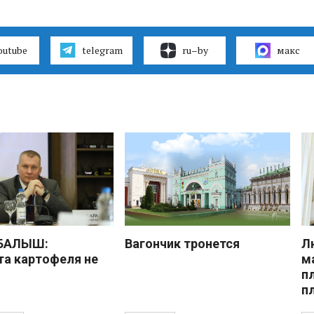
outube
telegram
ru–by
макс
 БАЛЫШ:
Вагончик тронется
Л
а картофеля не
м
п
п