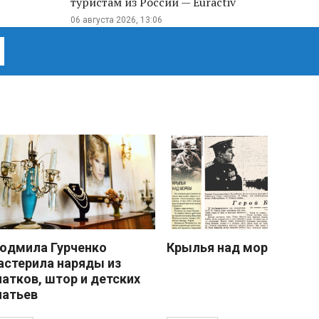
туристам из России — Euractiv
06 августа 2026, 13:06
юдмила Гурченко
Крылья над морем
астерила наряды из
латков, штор и детских
латьев