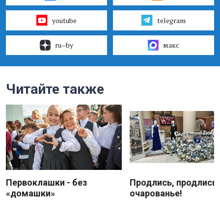
youtube
telegram
ru–by
макс
Читайте также
Первоклашки - без
Продлись, продлись
«домашки»
очарованье!