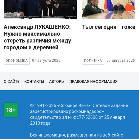
Александр ЛУКАШЕНКО:
Тыл сегодня - тоже 
Нужно максимально
стереть различия между
городом и деревней
07 августа 2026
07 августа 2026
ЭКОНОМИКА
ПОЛИТИКА
О САЙТЕ
КОНТАКТЫ
АВТОРЫ
ПРАВОВАЯ ИНФОРМАЦИЯ
© 1991-2026 «Союзное Вече». Сетевое издание
зарегистрировано роскомнадзором,
свидетельство эл № фc77-52606 от 25 января
2013 года.
Вся информация, размещенная на веб-сайте