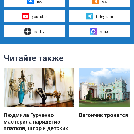
вк
ок
youtube
telegram
ru–by
макс
Читайте также
Людмила Гурченко
Вагончик тронется
мастерила наряды из
платков, штор и детских