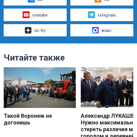
youtube
telegram
ru–by
макс
Читайте также
Такой Воронеж не
Александр ЛУКАШЕН
догонишь
Нужно максимально
стереть различия м
городом и деревней