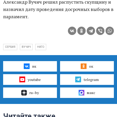
Александр Вучич решил распустить скупщину и
назначил дату проведения досрочных выборов в
парламент.
СЕРБИЯ
ВУЧИЧ
НАТО
вк
ок
youtube
telegram
ru–by
макс
Читайте также