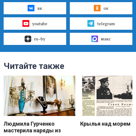
вк
ок
youtube
telegram
ru–by
макс
Читайте также
Людмила Гурченко
Крылья над морем
мастерила наряды из