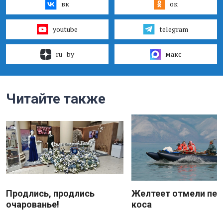
вк
ок
youtube
telegram
ru–by
макс
Читайте также
Продлись, продлись
Желтеет отмели пес
очарованье!
коса