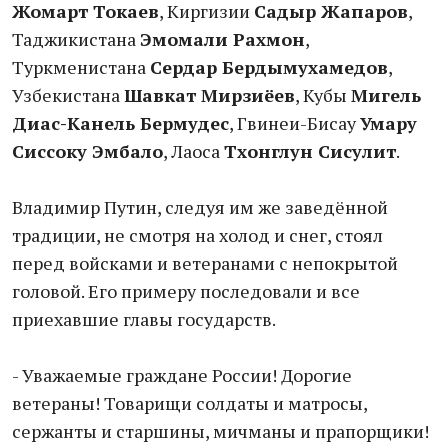
Жомарт Токаев
, Киргизии
Садыр Жапаров
,
Таджикистана
Эмомали Рахмон
,
Туркменистана
Сердар Бердымухамедов
,
Узбекистана
Шавкат Мирзиёев
, Кубы
Мигель
Диас-Канель Бермудес
, Гвинеи-Бисау
Умару
Сиссоку Эмбало
, Лаоса
Тхонглун Сисулит
.
Владимир Путин, следуя им же заведённой
традиции, не смотря на холод и снег, стоял
перед войсками и ветеранами с непокрытой
головой. Его примеру последовали и все
приехавшие главы государств.
- Уважаемые граждане России! Дорогие
ветераны! Товарищи солдаты и матросы,
сержанты и старшины, мичманы и прапорщики!