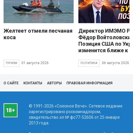
Желтеет отмели песчаная
Директор ИМЭМО Р
коса
Фёдор Войтоловский
Позиция США по Укр
изменится ближе к 
01 августа 2026
06 августа 2026
ТУРИЗМ
ПОЛИТИКА
О САЙТЕ
КОНТАКТЫ
АВТОРЫ
ПРАВОВАЯ ИНФОРМАЦИЯ
© 1991-2026 «Союзное Вече». Сетевое издание
зарегистрировано роскомнадзором,
свидетельство эл № фc77-52606 от 25 января
2013 года.