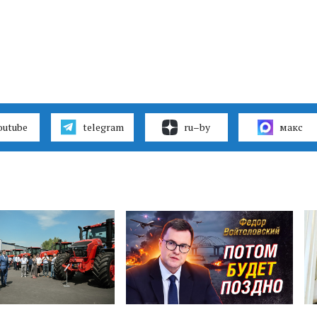
outube
telegram
ru–by
макс