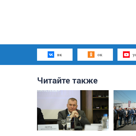
вк
ок
y
Читайте также