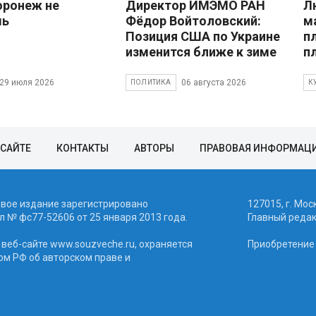
оронеж не
Директор ИМЭМО РАН
Л
шь
Фёдор Войтоловский:
м
Позиция США по Украине
п
изменится ближе к зиме
п
29 июля 2026
06 августа 2026
ПОЛИТИКА
К
 САЙТЕ
КОНТАКТЫ
АВТОРЫ
ПРАВОВАЯ ИНФОРМАЦ
евое издание зарегистрировано
127015, г. Мос
 № фc77-52606 от 25 января 2013 года.
Главный реда
веб-сайте www.souzveche.ru, охраняется
Приобретение а
ом РФ об авторском праве и