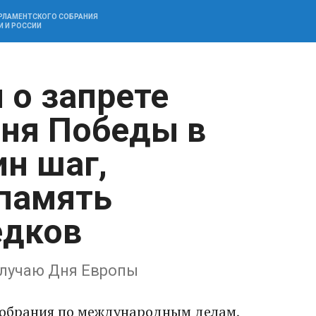
АРЛАМЕНТСКОГО СОБРАНИЯ
И И РОССИИ
 о запрете
ня Победы в
ин шаг,
память
едков
случаю Дня Европы
Собрания по международным делам,