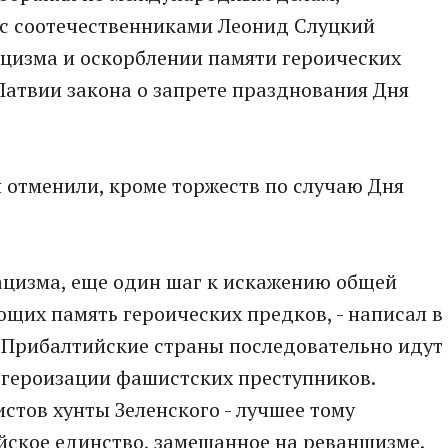
 с соотечественниками Леонид Слуцкий
ацизма и оскорблении памяти героических
Латвии закона о запрете празднования Дня
 отменили, кроме торжеств по случаю Дня
ацизма, еще один шаг к искажению общей
ющих память героических предков, - написал в
- Прибалтийские страны последовательно идут
 героизации фашистских преступников.
тов хунты Зеленского - лучшее тому
йское единство, замешанное на реваншизме.