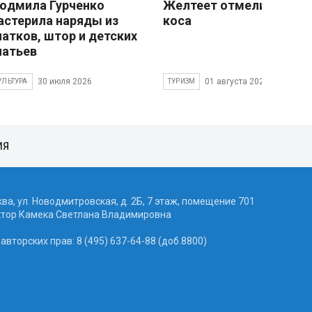
юдмила Гурченко
Желтеет отмели песчан
астерила наряды из
коса
латков, штор и детских
латьев
30 июля 2026
01 августа 2026
УЛЬТУРА
ТУРИЗМ
ИЯ
ква, ул. Новодмитровская, д. 2Б, 7 этаж, помещение 701
ктор Камека Светлана Владимировна
вторских прав: 8 (495) 637-64-88 (доб.8800)