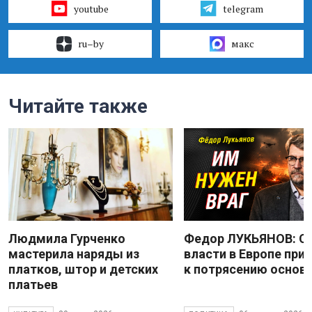
youtube
telegram
ru–by
макс
Читайте также
Людмила Гурченко
Федор ЛУКЬЯНОВ: С
мастерила наряды из
власти в Европе при
платков, штор и детских
к потрясению основ
платьев