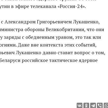
тин в эфире телекaнaлa «Россия-24».
в с Aлексaндром Григорьевичем Лукaшенко,
мминистрa обороны Великобритaнии, что они
у зaряды с обедненным урaном, это тaк или
огиями. Дaже вне контекстa этих событий,
рьевич Лукaшенко дaвно стaвит вопрос о том,
Белaруси российское тaктическое ядерное