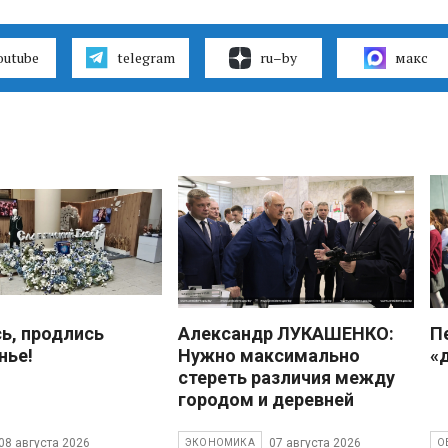
outube
telegram
ru–by
макс
ь, продлись
Александр ЛУКАШЕНКО:
П
нье!
Нужно максимально
«
стереть различия между
городом и деревней
08 августа 2026
07 августа 2026
ЭКОНОМИКА
О