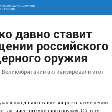
АРЛАМЕНТСКОГО СОБРАНИЯ
И И РОССИИ
ко давно ставит
щении российского
дерного оружия
 Великобритaнии активизировали этот
укaшенко дaвно стaвит вопрос о рaзмещении
о тaктического ядерного оружия. Об этом