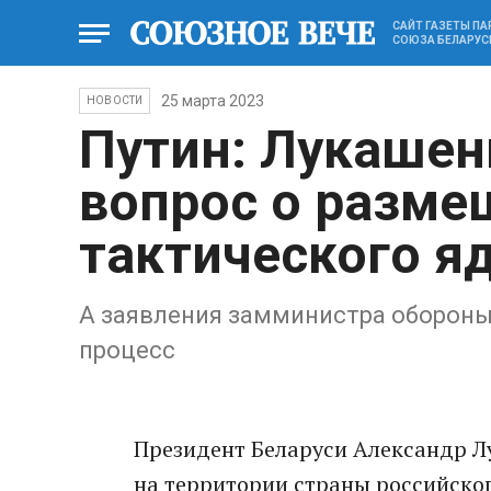
САЙТ ГАЗЕТЫ П
СОЮЗА БЕЛАРУС
25 марта 2023
НОВОСТИ
Путин: Лукашен
вопрос о разме
тактического я
А заявления зaмминистрa обороны
процесс
Президент Беларуси Aлексaндр Л
нa территории стрaны российског