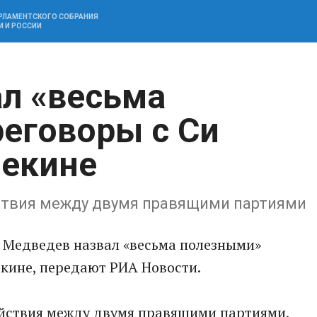
АРЛАМЕНТСКОГО СОБРАНИЯ
И И РОССИИ
л «весьма
еговоры с Си
Пекине
ствия между двумя правящими партиями
 Медведев назвал «весьма полезными»
екине, передают РИА Новости.
йствия между двумя правящими партиями,