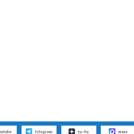
outube
telegram
ru–by
макс