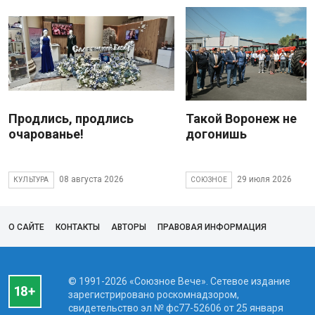
Продлись, продлись
Такой Воронеж не
очарованье!
догонишь
08 августа 2026
29 июля 2026
КУЛЬТУРА
СОЮЗНОЕ
О САЙТЕ
КОНТАКТЫ
АВТОРЫ
ПРАВОВАЯ ИНФОРМАЦИЯ
© 1991-2026 «Союзное Вече». Сетевое издание
зарегистрировано роскомнадзором,
свидетельство эл № фc77-52606 от 25 января